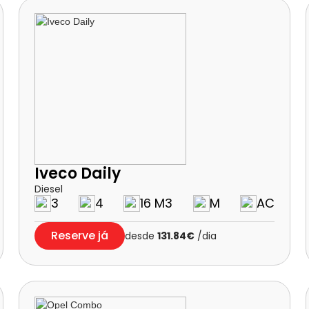
Iveco Daily
Diesel
3
4
16 M3
M
AC
Reserve já
desde
131.84€
/dia