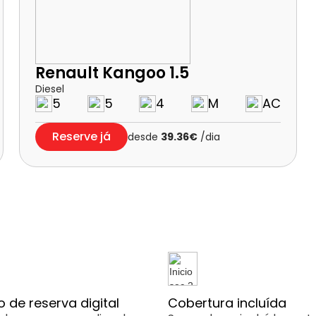
Renault Kangoo 1.5
Diesel
5
5
4
M
AC
Reserve já
desde
39.36€
/dia
 de reserva digital
Cobertura incluída