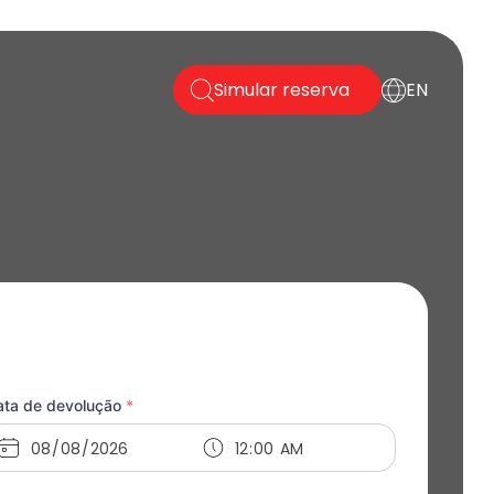
Simular reserva
EN
ata de devolução
*
ata
*
Hora
*