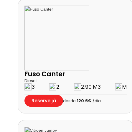
Fuso Canter
Diesel
3
2
2.90 M3
M
Reserve já
desde
120.6€
/dia