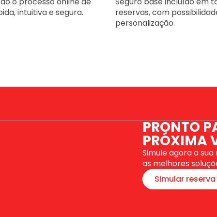
odo o processo online de
Seguro base incluído em t
da, intuitiva e segura.
reservas, com possibilidad
personalização.
PRONTO P
PRÓXIMA 
Simule agora a sua
as melhores soluçõ
Simular reserva