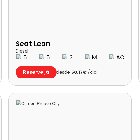
Seat Leon
Diesel
5
5
3
M
AC
Reserve já
desde
50.17€
/dia