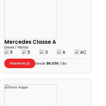
Mercedes Classe A
Diesel / Hibrido
5
5
3
A
AC
Reserve já
desde
96.03€
/dia