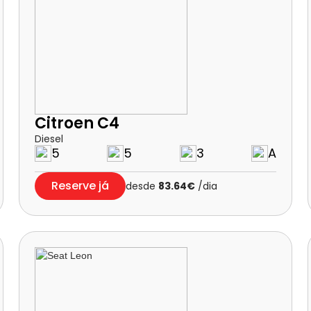
Citroen C4
Diesel
5
5
3
A
Reserve já
desde
83.64€
/dia