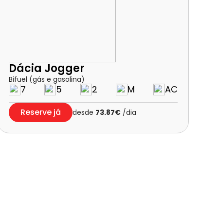
Dácia Jogger
Bifuel (gás e gasolina)
7
5
2
M
AC
Reserve já
desde
73.87€
/dia