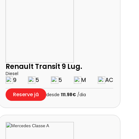
Renault Transit 9 Lug.
Diesel
9
5
5
M
AC
Reserve já
desde
111.98€
/dia