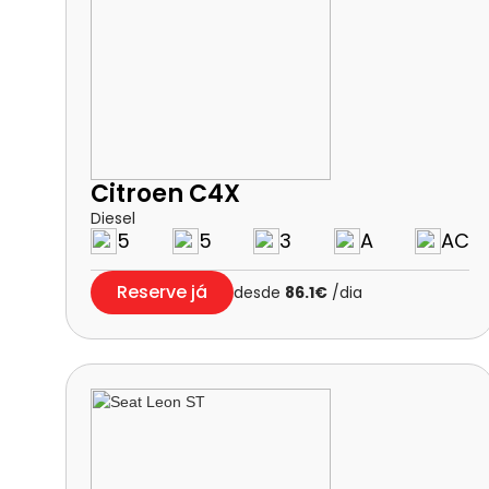
Citroen C4X
Diesel
5
5
3
A
AC
Reserve já
desde
86.1€
/dia