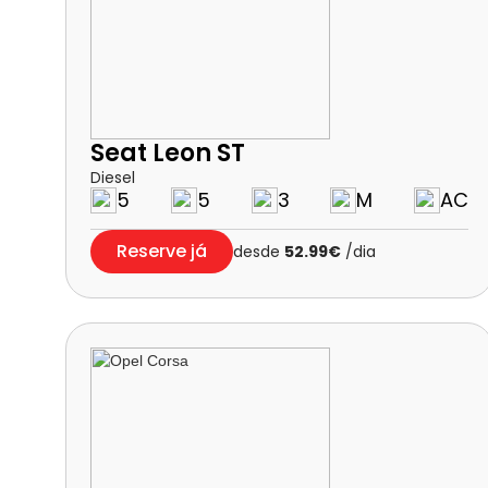
Seat Leon ST
Diesel
5
5
3
M
AC
Reserve já
desde
52.99€
/dia