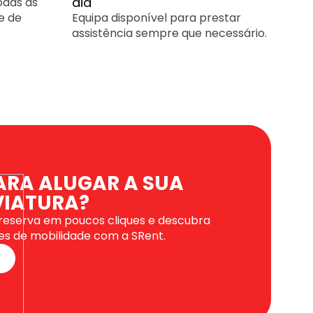
dia
odas as
e de
Equipa disponível para prestar
assistência sempre que necessário.
ARA ALUGAR A SUA
VIATURA?
 reserva em poucos cliques e descubra
es de mobilidade com a SRent.