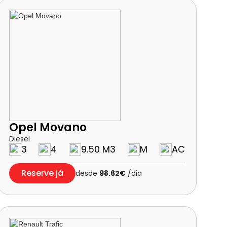
Opel Movano
Diesel
3
4
9.50 M3
M
AC
Reserve já
desde
98.62€
/dia