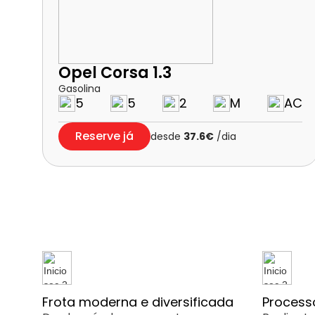
Opel Corsa 1.3
Gasolina
5
5
2
M
AC
Reserve já
desde
37.6€
/dia
Frota moderna e diversificada
Processo