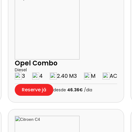
Opel Combo
Diesel
3
4
2.40 M3
M
AC
Reserve já
desde
46.36€
/dia