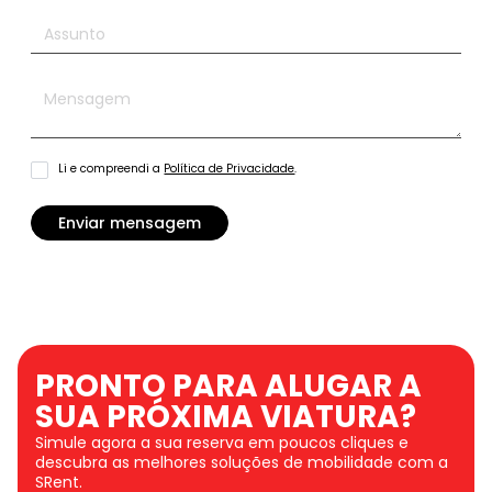
Assunto
Mensagem
*
Política
Li e compreendi a
Política de Privacidade
.
de
Privacidade
*
Enviar mensagem
PRONTO PARA ALUGAR A
SUA PRÓXIMA VIATURA?
Simule agora a sua reserva em poucos cliques e
descubra as melhores soluções de mobilidade com a
SRent.