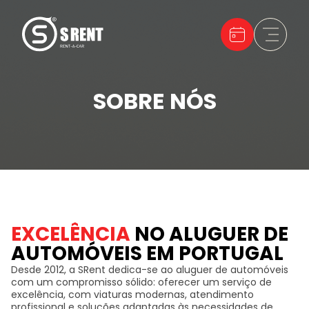
SOBRE NÓS
EXCELÊNCIA
NO ALUGUER DE
AUTOMÓVEIS EM PORTUGAL
Desde 2012, a SRent dedica-se ao aluguer de automóveis
com um compromisso sólido: oferecer um serviço de
excelência, com viaturas modernas, atendimento
profissional e soluções adaptadas às necessidades de